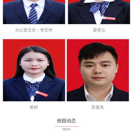
办公室主任：李丕华
梁香云
黄婷
苏俊杰
校园动态
NEWS