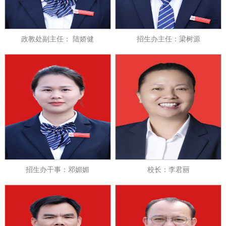
政教处副主任： 陆娇健
招生办主任：梁树源
招生办干事：邓媚媚
校长：李君丽