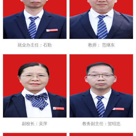
就业办主任：石勤
教师： 范继东
副校长：吴萍
教务副主任：贺绍忠