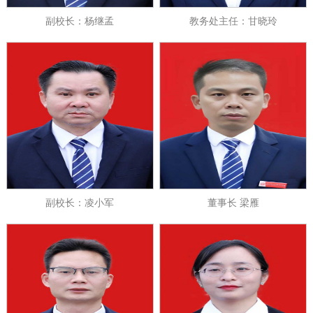
副校长：杨继孟
教务处主任：甘晓玲
副校长：凌小军
董事长 梁雁